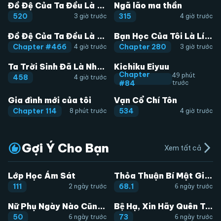
Đồ Đệ Của Ta Đều Là Đại Phản Phái
Ngã lão ma thần
520
315
3 giờ trước
4 giờ trước
Đồ Đệ Của Ta Đều Là Đại Phản Phái
Bạn Học Của Tôi Là Lính Đánh Thuê
Chapter #466
Chapter 280
4 giờ trước
3 giờ trước
Ta Trời Sinh Đã Là Nhân Vật Phản Diện
Kichiku Eiyuu
Chapter
49 phút
458
4 giờ trước
#84
trước
Gia đình mới của tôi
Vạn Cổ Chí Tôn
Chapter 114
534
8 phút trước
4 giờ trước
Gợi Ý Cho Bạn
arrow_forward_ios
Xem tất cả
Lớp Học Ám Sát
Thỏa Thuận Bí Mật Giữa Chúng Ta
111
68.1
2 ngày trước
6 ngày trước
Nữ Phụ Ngày Nào Cũng Muốn Ly Hôn Với Ta
Bệ Hạ, Xin Hãy Quên Tôi Đi
50
73
6 ngày trước
6 ngày trước