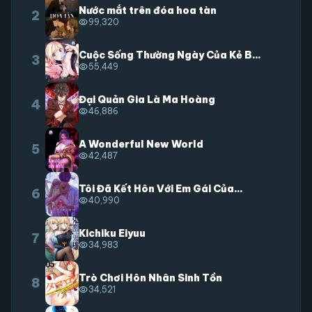
Nước mắt trên đóa hoa tàn
2
visibility
99,320
Cuộc Sống Thường Ngày Của Kẻ B...
3
visibility
55,449
Đại Quản Gia Là Ma Hoàng
4
visibility
46,886
A Wonderful New World
5
visibility
42,487
Tôi Đã Kết Hôn Với Em Gái Của...
6
visibility
40,990
Kichiku Eiyuu
7
visibility
34,983
Trò Chơi Hôn Nhân Sinh Tồn
8
visibility
34,521