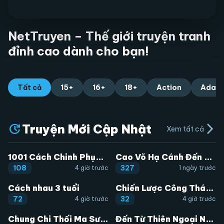
NetTruyen – Thế giới truyện tranh
đỉnh cao dành cho bạn!
Tất cả
15+
16+
18+
Action
Adapt
Truyện Mới Cập Nhật
arrow_forward_ios
Xem tất cả
1001 Cách Chinh Phục Chồng Yêu
Cao Võ Hạ Cánh Đến Một Vạn Năm Sau
108
327
4 giờ trước
1 ngày trước
Cách nhau 3 tuổi
Chiến Lược Công Tháp Của Phế Vật
72
32
4 giờ trước
4 giờ trước
Chung Chi Thối Ma Sư -Ender Geister
Đến Từ Thiên Ngoại Nhưng Không Phải Là Tiên