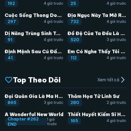
192
25
4 giờ trước
4 giờ trước
Cuộc Sống Thong Dong Ở Dị Thế Giới
Địa Ngục Này Ta Mở Ra Đấy
297
732
4 giờ trước
4 giờ trước
Dị Năng Trùng Sinh Ta Sớm Ở Đỉnh Cao
Đồ Đệ Của Ta Đều Là Đại Phản Phái
91
520
4 giờ trước
3 giờ trước
Định Mệnh Sau Cú Đấm Nhầm
Em Có Nghe Thấy Tôi Nói Không
41
112
4 giờ trước
4 giờ trước
Top Theo Dõi
arrow_forward_ios
Xem tất cả
Đại Quản Gia Là Ma Hoàng
Thảm Họa Tử Linh Sư
865
280
3 giờ trước
2 giờ trước
A Wonderful New World
Thiết Huyết Kiếm Sĩ Hồi Quy
Chapter #262
1 giờ
165
4 giờ trước
END
trước