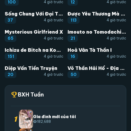
100
12
4 giờ trước
4 giờ trước
Sống Chung Với Đại Tỷ Ma Cà Rồng
Được Yêu Thương Mà Còn Ngại Ngùng Sao!
HOÀN THÀNH
HOÀN THÀNH
37
113
4 giờ trước
4 giờ trước
Mysterious Girlfriend X
Imouto no Tomodachi ga Nani Kangae Teru no ka Wakaranai
HOÀN THÀNH
HOÀN THÀNH
65
21
4 giờ trước
4 giờ trước
Ichizu de Bitch na Kouhai
Hoả Vân Tà Thần I
HOÀN THÀNH
HOÀN THÀNH
151
16
4 giờ trước
4 giờ trước
Diệp Vấn Tiền Truyện
Võ Thần Hải Hổ - Địa Ngục
HOÀN THÀNH
HOÀN THÀNH
20
50
4 giờ trước
4 giờ trước
trophy
BXH Tuần
Gia đình mới của tôi
1
visibility
182,688