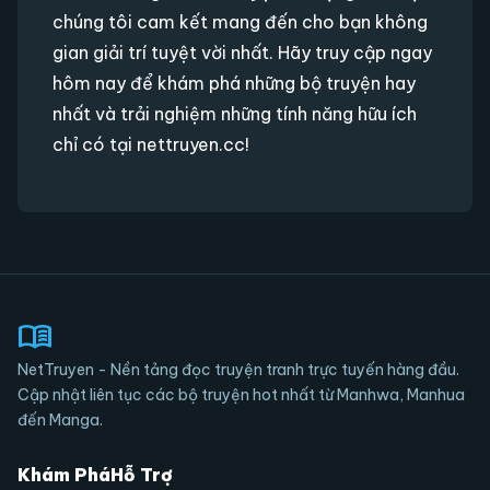
chúng tôi cam kết mang đến cho bạn không
gian giải trí tuyệt vời nhất. Hãy truy cập ngay
hôm nay để khám phá những bộ truyện hay
nhất và trải nghiệm những tính năng hữu ích
chỉ có tại nettruyen.cc!
menu_book
NetTruyen - Nền tảng đọc truyện tranh trực tuyến hàng đầu.
Cập nhật liên tục các bộ truyện hot nhất từ Manhwa, Manhua
đến Manga.
Khám Phá
Hỗ Trợ