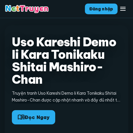
menu
Đăng nhập
Uso Kareshi Demo
Ii Kara Tonikaku
Shitai Mashiro-
Chan
Truyện tranh Uso Kareshi Demo Ii Kara Tonikaku Shitai
Mashiro-Chan được cập nhật nhanh và đầy đủ nhất tại
TruyenQQ. Bạn đọc đừng quên để lại bình luận và chia
sẻ, ủng hộ TruyenQQ ra các chương mới nhấ...
menu_book
Đọc Ngay