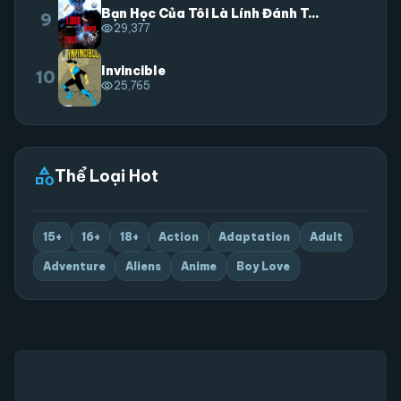
Bạn Học Của Tôi Là Lính Đánh T...
9
visibility
29,377
Invincible
10
visibility
25,765
category
Thể Loại Hot
15+
16+
18+
Action
Adaptation
Adult
Adventure
Aliens
Anime
Boy Love