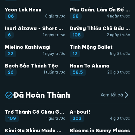
Yeon Lok Heun
Phu Quân, Làm Ơn Để Ta Yên!
86
98
6 giờ trước
4 ngày trước
Inori Aizawa - Short Comic Collection
Dưỡng Thiếu Chủ Đấu Tra Nam
6
108
1 ngày trước
2 ngày trước
Mielino Kashiwagi
Tinh Mộng Ballet
22
12
1 ngày trước
8 giờ trước
Bạch Sắc Thánh Tộc
Hana To Akuma
26
58.5
1 tuần trước
20 giờ trước
Đã Hoàn Thành
arrow_forward_ios
Xem tất cả
Trở Thành Cô Cháu Gái Bị Khinh Miệt Của Gia Tộc Võ Lâm
A-bout!
HOÀN THÀNH
HOÀN THÀNH
109
303
1 giờ trước
4 giờ trước
Kimi Ga Shinu Made Ato 100 Nichi
Blooms in Sunny Places
HOÀN THÀNH
HOÀN THÀNH