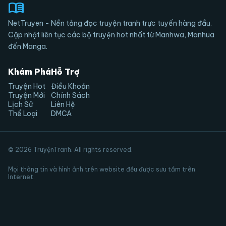
menu_book
NetTruyen - Nền tảng đọc truyện tranh trực tuyến hàng đầu.
Cập nhật liên tục các bộ truyện hot nhất từ Manhwa, Manhua
đến Manga.
Khám Phá
Hỗ Trợ
Truyện Hot
Điều Khoản
Truyện Mới
Chính Sách
Lịch Sử
Liên Hệ
Thể Loại
DMCA
© 2026 TruyệnTranh. All rights reserved.
Mọi thông tin và hình ảnh trên website đều được sưu tầm trên
Internet.