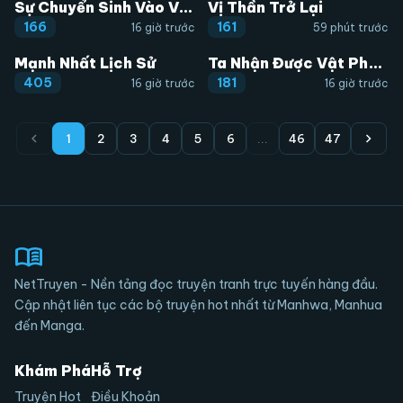
Sự Chuyển Sinh Vào Võ Lâm Thế Gia Của Ranker
Vị Thần Trở Lại
166
161
16 giờ trước
59 phút trước
Mạnh Nhất Lịch Sử
Ta Nhận Được Vật Phẩm Thần Thoại
405
181
16 giờ trước
16 giờ trước
chevron_left
chevron_right
1
2
3
4
5
6
...
46
47
menu_book
NetTruyen - Nền tảng đọc truyện tranh trực tuyến hàng đầu.
Cập nhật liên tục các bộ truyện hot nhất từ Manhwa, Manhua
đến Manga.
Khám Phá
Hỗ Trợ
Truyện Hot
Điều Khoản