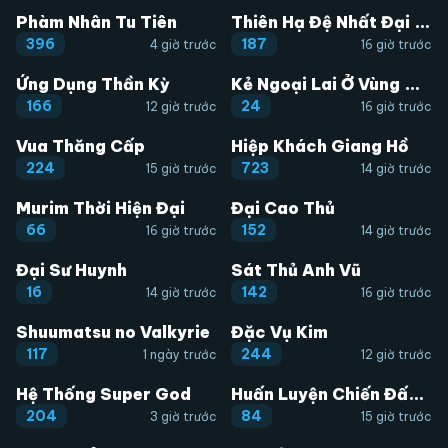
Phàm Nhân Tu Tiên
Thiên Hạ Đệ Nhất Đại Sư Huynh
396
187
4 giờ trước
16 giờ trước
Ứng Dụng Thần Kỳ
Kẻ Ngoại Lai Ở Vùng Đất Bị Ruồng Bỏ
166
24
12 giờ trước
16 giờ trước
Vua Thăng Cấp
Hiệp Khách Giang Hồ
224
723
15 giờ trước
14 giờ trước
Murim Thời Hiện Đại
Đại Cao Thủ
66
152
16 giờ trước
14 giờ trước
Đại Sư Huynh
Sát Thủ Anh Vũ
16
142
14 giờ trước
16 giờ trước
Shuumatsu no Valkyrie
Đặc Vụ Kim
117
244
1 ngày trước
12 giờ trước
Hệ Thống Super God
Huấn Luyện Chiến Đấu Siêu Cấp
204
84
3 giờ trước
15 giờ trước