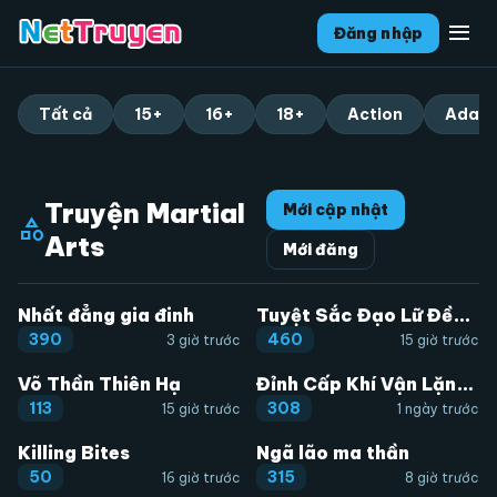
menu
Đăng nhập
Tất cả
15+
16+
18+
Action
Adapt
Truyện Martial
Mới cập nhật
category
Arts
Mới đăng
Nhất đẳng gia đinh
Tuyệt Sắc Đạo Lữ Đều Nói Ngô Hoàng Thể Chất Vô Địch
390
460
3 giờ trước
15 giờ trước
Võ Thần Thiên Hạ
Đỉnh Cấp Khí Vận Lặng Lẽ Tu Luyện Ngàn Năm
113
308
15 giờ trước
1 ngày trước
Killing Bites
Ngã lão ma thần
50
315
16 giờ trước
8 giờ trước