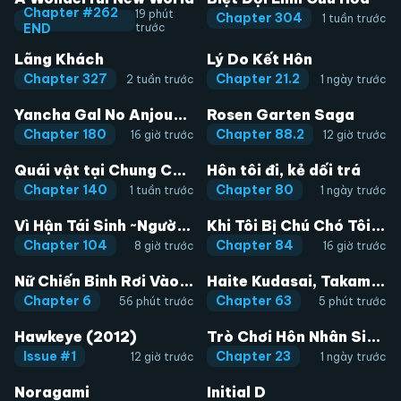
Chapter #262
19 phút
Chapter 304
1 tuần trước
END
trước
Lãng Khách
Lý Do Kết Hôn
Chapter 327
Chapter 21.2
2 tuần trước
1 ngày trước
Yancha Gal No Anjou-San
Rosen Garten Saga
Chapter 180
Chapter 88.2
16 giờ trước
12 giờ trước
Quái vật tại Chung Cư Xanh
Hôn tôi đi, kẻ dối trá
Chapter 140
Chapter 80
1 tuần trước
1 ngày trước
Vì Hận Tái Sinh ~Người phụ nữ vì phục thù mà từ bỏ gương mặt của mình~
Khi Tôi Bị Chú Chó Tôi Bỏ Rơi Cắn
Chapter 104
Chapter 84
8 giờ trước
16 giờ trước
Nữ Chiến Binh Rơi Vào Vương Quốc Goblin
Haite Kudasai, Takamine San
Chapter 6
Chapter 63
56 phút trước
5 phút trước
Hawkeye (2012)
Trò Chơi Hôn Nhân Sinh Tồn
Issue #1
Chapter 23
12 giờ trước
1 ngày trước
Noragami
Initial D