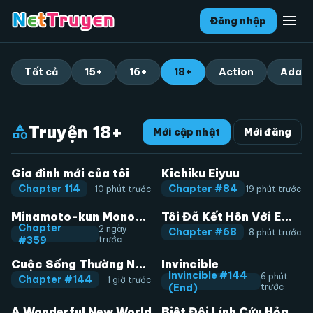
menu
Đăng nhập
Tất cả
15+
16+
18+
Action
Adapt
Truyện 18+
category
Mới cập nhật
Mới đăng
Gia đình mới của tôi
Kichiku Eiyuu
Chapter 114
Chapter #84
10 phút trước
19 phút trước
Minamoto-kun Monogatari
Tôi Đã Kết Hôn Với Em Gái Của Vợ
Chapter
2 ngày
Chapter #68
8 phút trước
#359
trước
Cuộc Sống Thường Ngày Của Kẻ Biến Thái
Invincible
Invincible #144
6 phút
Chapter #144
1 giờ trước
(End)
trước
A Wonderful New World
Biệt Đội Lính Cứu Hỏa