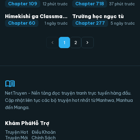
Chapter 109
Chapter 718
12 phút trước
37 phút trước
Himekishi ga Classmate!
Trường học ngục tù
Chapter 60
Chapter 277
1 ngày trước
5 ngày trước
chevron_left
chevron_right
1
2
menu_book
NetTruyen - Nền tảng đọc truyện tranh trực tuyến hàng đầu.
Cập nhật liên tục các bộ truyện hot nhất từ Manhwa, Manhua
đến Manga.
Khám Phá
Hỗ Trợ
Truyện Hot
Điều Khoản
Truyện Mới
Chính Sách