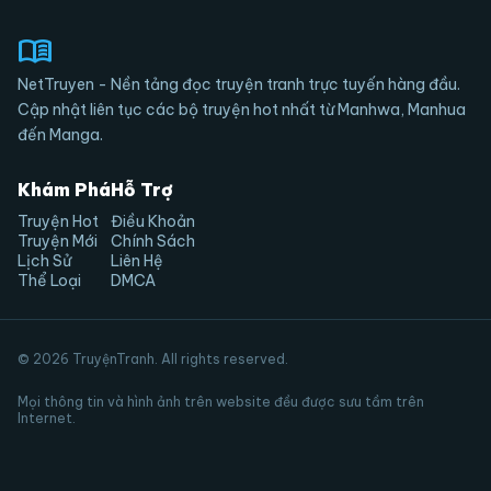
menu_book
NetTruyen - Nền tảng đọc truyện tranh trực tuyến hàng đầu.
Cập nhật liên tục các bộ truyện hot nhất từ Manhwa, Manhua
đến Manga.
Khám Phá
Hỗ Trợ
Truyện Hot
Điều Khoản
Truyện Mới
Chính Sách
Lịch Sử
Liên Hệ
Thể Loại
DMCA
© 2026 TruyệnTranh. All rights reserved.
Mọi thông tin và hình ảnh trên website đều được sưu tầm trên
Internet.