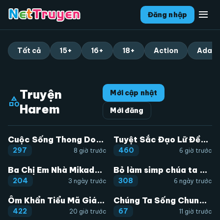
menu
Đăng nhập
Tất cả
15+
16+
18+
Action
Adapt
Truyện
Mới cập nhật
category
Harem
Mới đăng
Cuộc Sống Thong Dong Ở Dị Thế Giới
Tuyệt Sắc Đạo Lữ Đều Nói Ngô Hoàng Thể Chất Vô Địch
297
460
8 giờ trước
6 giờ trước
Ba Chị Em Nhà Mikadono Dễ Đối Phó Thật Đấy
Bỏ làm simp chúa ta có trong tay cả tỉ thần hào
204
308
3 ngày trước
6 ngày trước
Ôm Khẩn Tiểu Mã Giáp Của Tôi
Chúng Ta Sống Chung Với Nhau Đi?
422
67
20 giờ trước
11 giờ trước