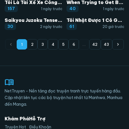
Tôi Là Tài Xế Xe Công Nghệ Có Chút Tiền Thì Đã Sao?
When Trying to Get Back at the Hometown Bullies Another Battle Began
157
40
1 ngày trước
1 ngày trước
Saikyou Juzoku Tensei: Cheat Majutsushi no Slow Life
Tôi Nhặt Được 1 Cô Gái Và Biến Cô Ấy Trở Thành Người Hạnh Phúc Nhất Thế Gian!
30
61
2 ngày trước
20 giờ trước
chevron_left
chevron_right
1
2
3
4
5
6
...
42
43
menu_book
NetTruyen - Nền tảng đọc truyện tranh trực tuyến hàng đầu.
Cập nhật liên tục các bộ truyện hot nhất từ Manhwa, Manhua
đến Manga.
Khám Phá
Hỗ Trợ
Truyện Hot
Điều Khoản