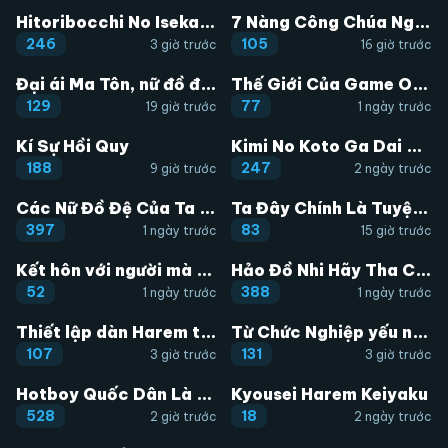
Hitoribocchi No Isekai Kouryaku
7 Nàng Công Chúa Ngủ Say
246
105
3 giờ trước
16 giờ trước
Đại ái Ma Tôn, nữ đồ đệ đều muốn giết ta
Thế Giới Của Game Otome Thật Khó Khăn Cho Những Thường Dân
129
77
19 giờ trước
1 ngày trước
Kí Sự Hồi Quy
Kimi No Koto Ga Dai Dai Dai Dai Daisuki Na 100-ri No Kanojo
188
247
9 giờ trước
2 ngày trước
Các Nữ Đồ Đệ Của Ta Đều Là Chư Thiên Đại Lão Tương Lai
Ta Đây Chính Là Tuyệt Thế Cao Thủ
397
83
1 ngày trước
15 giờ trước
Kết hôn với người mà tôi ghét nhất
Hảo Đồ Nhi Hãy Tha Cho Vi Sư
52
388
1 ngày trước
1 ngày trước
Thiết lập dàn Harem tại thế giới khác
Từ Chức Nghiệp yếu nhất trở thành '' Thợ Rèn'' mạnh nhất
107
131
3 giờ trước
3 giờ trước
Hotboy Quốc Dân Là Nữ
Kyousei Harem Keiyaku
528
18
2 giờ trước
2 ngày trước