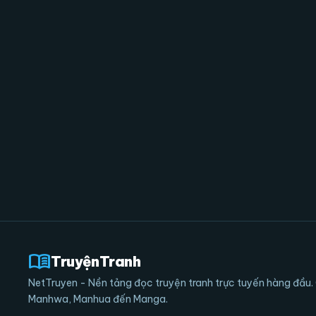
menu_book
TruyệnTranh
NetTruyen - Nền tảng đọc truyện tranh trực tuyến hàng đầu. 
Manhwa, Manhua đến Manga.