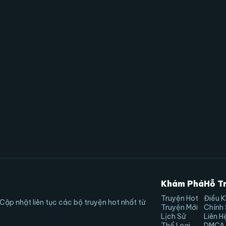
Khám Phá
Hỗ T
Truyện Hot
Điều 
Cập nhật liên tục các bộ truyện hot nhất từ
Truyện Mới
Chính
Lịch Sử
Liên H
Thể Loại
DMCA