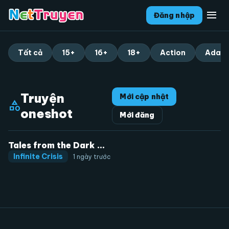
menu
Đăng nhập
Tất cả
15+
16+
18+
Action
Adapt
Truyện
Mới cập nhật
category
oneshot
Mới đăng
Tales from the Dark Multiverse
Infinite Crisis
1 ngày trước