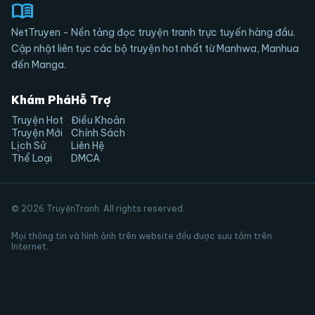
menu_book
NetTruyen - Nền tảng đọc truyện tranh trực tuyến hàng đầu.
Cập nhật liên tục các bộ truyện hot nhất từ Manhwa, Manhua
đến Manga.
Khám Phá
Hỗ Trợ
Truyện Hot
Điều Khoản
Truyện Mới
Chính Sách
Lịch Sử
Liên Hệ
Thể Loại
DMCA
© 2026 TruyệnTranh. All rights reserved.
Mọi thông tin và hình ảnh trên website đều được sưu tầm trên
Internet.