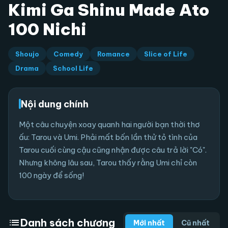
Kimi Ga Shinu Made Ato
100 Nichi
Shoujo
Comedy
Romance
Slice of Life
Drama
School Life
Nội dung chính
Một câu chuyện xoay quanh hai người bạn thời thơ
ấu: Tarou và Umi. Phải mất bốn lần thử tỏ tình của
Tarou cuối cùng cậu cũng nhận được câu trả lời "Có".
Nhưng không lâu sau, Tarou thấy rằng Umi chỉ còn
100 ngày để sống!
list
Danh sách chương
Mới nhất
Cũ nhất