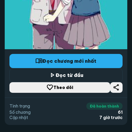
menu_book
Đọc chương mới nhất
play_arrow
Đọc từ đầu
favorite_border
share
Theo dõi
Tình trạng
Đã hoàn thành
Số chương
61
Cập nhật
7 giờ trước