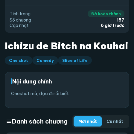
Tình trạng
Đã hoàn thành
Số chương
157
Cập nhật
6 giờ trước
Ichizu de Bitch na Kouhai
One shot
Comedy
Slice of Life
Nội dung chính
Oneshot mà, đọc đi rồi biết
list
Danh sách chương
Mới nhất
Cũ nhất