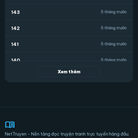
143
5 tháng trước
142
5 tháng trước
141
5 tháng trước
140
5 tháng trước
Xem thêm
139
5 tháng trước
138
5 tháng trước
137
5 tháng trước
menu_book
136
5 tháng trước
NetTruyen - Nền tảng đọc truyện tranh trực tuyến hàng đầu.