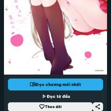
menu_book
Đọc chương mới nhất
play_arrow
Đọc từ đầu
favorite_border
share
Theo dõi