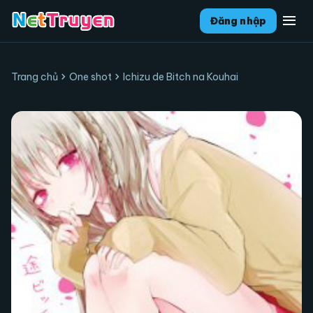
menu
Đăng nhập
chevron_right
chevron_right
Trang chủ
One shot
Ichizu de Bitch na Kouhai