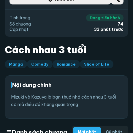
Tình trạng
Đang tiến hành
Số chương
74
Cập nhật
33 phút trước
Cách nhau 3 tuổi
Manga
Comedy
Romance
Slice of Life
Nội dung chính
Mizuki và Kazuya là bạn thuở nhỏ cách nhau 3 tuổi
cơ mà điều đó không quan trọng
list
Danh sách chương
Mới nhất
Cũ nhất