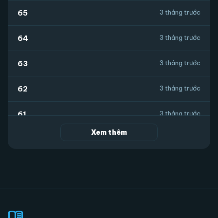
65
3 tháng trước
64
3 tháng trước
63
3 tháng trước
62
3 tháng trước
61
3 tháng trước
Xem thêm
60
4 tháng trước
59
4 tháng trước
58
4 tháng trước
menu_book
57
4 tháng trước