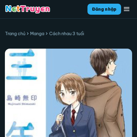
menu
Đăng nhập
chevron_right
chevron_right
Trang chủ
Manga
Cách nhau 3 tuổi