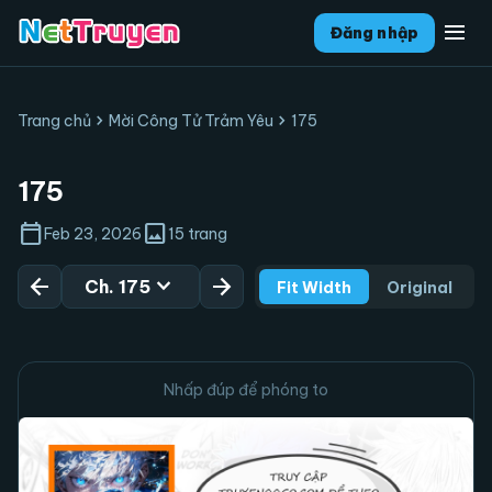
menu
Đăng nhập
chevron_right
chevron_right
Trang chủ
Mời Công Tử Trảm Yêu
175
175
calendar_today
image
Feb 23, 2026
15 trang
arrow_back
expand_more
arrow_forward
Ch. 175
Fit Width
Original
Nhấp đúp để phóng to