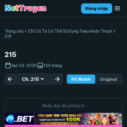
menu
Đăng nhập
chevron_right
chevron_right
Trang chủ
Chỉ Có Ta Có Thể Sử Dụng Triệu Hoán Thuật
215
215
calendar_today
image
Apr 02, 2026
105 trang
arrow_back
expand_more
arrow_forward
Ch. 215
Fit Width
Original
Nhấp đúp để phóng to