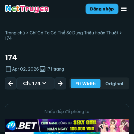
menu
Đăng nhập
chevron_right
chevron_right
Trang chủ
Chỉ Có Ta Có Thể Sử Dụng Triệu Hoán Thuật
174
174
calendar_today
image
Apr 02, 2026
171 trang
arrow_back
expand_more
arrow_forward
Ch. 174
Fit Width
Original
Nhấp đúp để phóng to