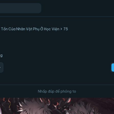
chevron_right
 Tồn Của Nhân Vật Phụ Ở Học Viện
75
ng
ard
Nhấp đúp để phóng to