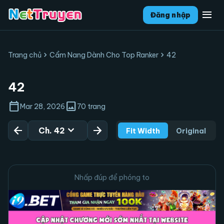
menu
Đăng nhập
chevron_right
chevron_right
Trang chủ
Cẩm Nang Dành Cho Top Ranker
42
42
calendar_today
image
Mar 28, 2026
70 trang
arrow_back
expand_more
arrow_forward
Ch. 42
Fit Width
Original
Nhấp đúp để phóng to