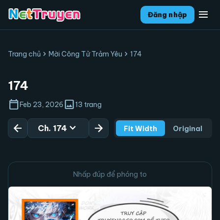
menu
Đăng nhập
chevron_right
chevron_right
Trang chủ
Mời Công Tử Trảm Yêu
174
174
calendar_today
image
Feb 23, 2026
13 trang
arrow_back
expand_more
arrow_forward
Ch. 174
Fit Width
Original
Nhấp đúp để phóng to