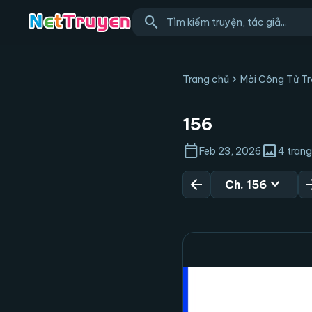
search
chevron_right
Trang chủ
Mời Công Tử T
156
calendar_today
image
Feb 23, 2026
4 trang
arrow_back
expand_more
arrow_
Ch. 156