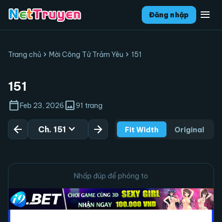
menu
Đăng nhập
chevron_right
chevron_right
Trang chủ
Mời Công Tử Trảm Yêu
151
151
calendar_today
image
Feb 23, 2026
91 trang
arrow_back
expand_more
arrow_forward
Ch. 151
Fit Width
Original
Nhấp đúp để phóng to