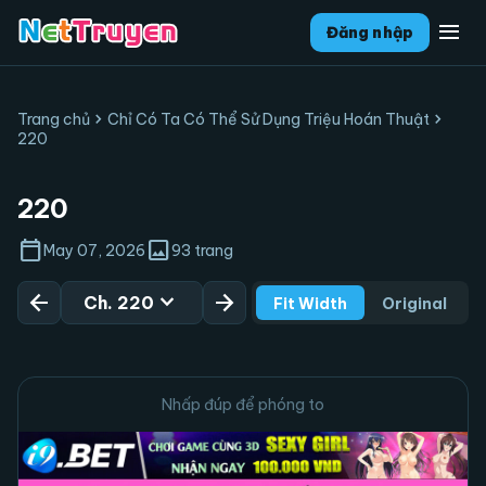
menu
Đăng nhập
chevron_right
chevron_right
Trang chủ
Chỉ Có Ta Có Thể Sử Dụng Triệu Hoán Thuật
220
220
calendar_today
image
May 07, 2026
93 trang
arrow_back
expand_more
arrow_forward
Ch. 220
Fit Width
Original
Nhấp đúp để phóng to