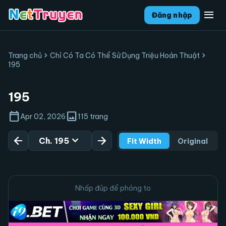
menu
Đăng nhập
chevron_right
chevron_right
Trang chủ
Chỉ Có Ta Có Thể Sử Dụng Triệu Hoán Thuật
195
195
calendar_today
image
Apr 02, 2026
115 trang
arrow_back
expand_more
arrow_forward
Ch. 195
Fit Width
Original
Nhấp đúp để phóng to