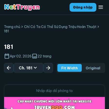
menu
Đăng nhập
chevron_right
chevron_right
Trang chủ
Chỉ Có Ta Có Thể Sử Dụng Triệu Hoán Thuật
181
181
calendar_today
image
Apr 02, 2026
22 trang
arrow_back
expand_more
arrow_forward
Ch. 181
Fit Width
Original
Nhấp đúp để phóng to