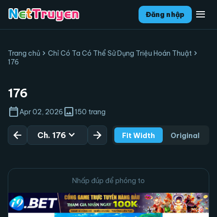
menu
Đăng nhập
chevron_right
chevron_right
Trang chủ
Chỉ Có Ta Có Thể Sử Dụng Triệu Hoán Thuật
176
176
calendar_today
image
Apr 02, 2026
150 trang
arrow_back
expand_more
arrow_forward
Ch. 176
Fit Width
Original
Nhấp đúp để phóng to