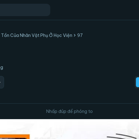
chevron_right
 Tồn Của Nhân Vật Phụ Ở Học Viện
97
ng
ard
Nhấp đúp để phóng to