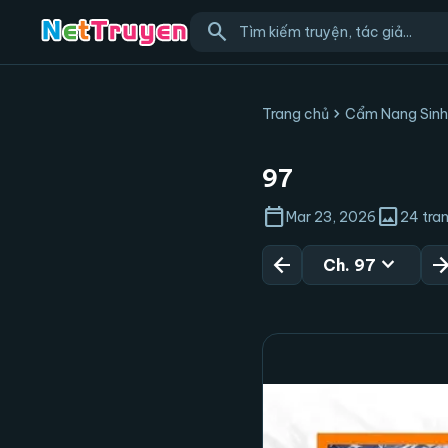
search
chevron_right
Trang chủ
Cẩm Nang Sinh
97
calendar_today
image
Mar 23, 2026
24 tra
arrow_back
expand_more
arrow_forw
Ch. 97