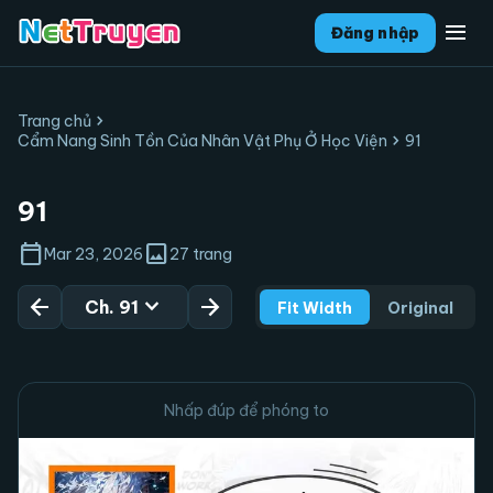
menu
Đăng nhập
chevron_right
Trang chủ
chevron_right
Cẩm Nang Sinh Tồn Của Nhân Vật Phụ Ở Học Viện
91
91
calendar_today
image
Mar 23, 2026
27 trang
arrow_back
expand_more
arrow_forward
Ch. 91
Fit Width
Original
Nhấp đúp để phóng to