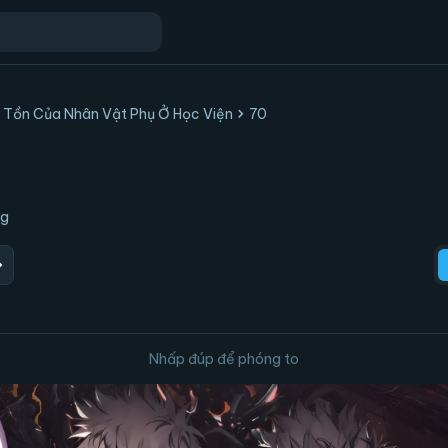
chevron_right
 Tồn Của Nhân Vật Phụ Ở Học Viện
70
ng
ward
Nhấp đúp để phóng to