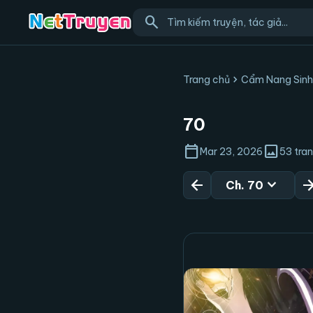
search
chevron_right
Trang chủ
Cẩm Nang Sinh
70
calendar_today
image
Mar 23, 2026
53 tra
arrow_back
expand_more
arrow_for
Ch. 70