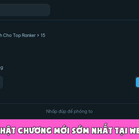
chevron_right
 Cho Top Ranker
15
ng
d
Nhấp đúp để phóng to