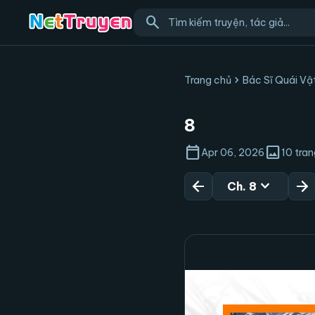
search
chevron_right
Trang chủ
Bác Sĩ Quái Vậ
8
calendar_today
image
Apr 06, 2026
10 tra
arrow_back
expand_more
arrow_forward
Ch. 8