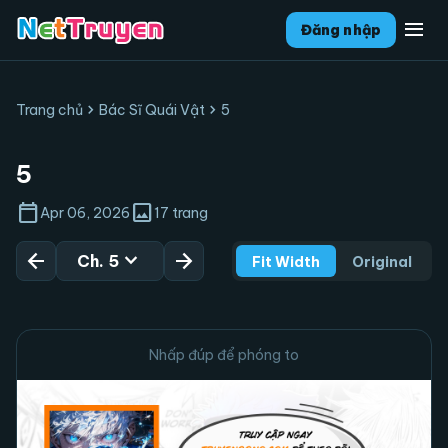
menu
Đăng nhập
chevron_right
chevron_right
Trang chủ
Bác Sĩ Quái Vật
5
5
calendar_today
image
Apr 06, 2026
17 trang
arrow_back
expand_more
arrow_forward
Ch. 5
Fit Width
Original
Nhấp đúp để phóng to