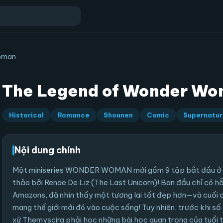
Woman
The Legend of Wonder W
Historical
Romance
Shounen
Comic
Supernatur
Nội dung chính
Một miniseries WONDER WOMAN mới gồm 9 tập bắt đầu ở đ
thảo bởi Renae De Liz (The Last Unicorn)! Ban đầu chỉ có h
Amazons, đã nhìn thấy một tương lai tốt đẹp hơn—và cuối c
mang thế giới mới đó vào cuộc sống! Tuy nhiên, trước khi số
xứ Themyscira phải học những bài học quan trọng của tuổi 