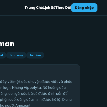
Trang Chủ
Lịch Sử
Theo Dõi
Đăng nhập
oman
al
Fantasy
Action
ây với một câu chuyện được viết và phác
ỗn loạn. Nhưng Hippolyta, Nữ hoàng của
ùng, con gái của bà sẽ được định sẵn để
 phận cuối cùng của mình được hé lộ, Diana
thơ người Amazon!