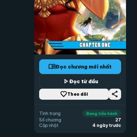
menu_book
Đọc chương mới nhất
play_arrow
Đọc từ đầu
favorite_border
share
Theo dõi
Tình trạng
Đang tiến hành
Số chương
27
Cập nhật
4 ngày trước