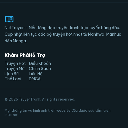
73
5 tháng trước
menu_book
72
5 tháng trước
NetTruyen - Nền tảng đọc truyện tranh trực tuyến hàng đầu.
71
5 tháng trước
Cập nhật liên tục các bộ truyện hot nhất từ Manhwa, Manhua
đến Manga.
70
5 tháng trước
Khám Phá
Hỗ Trợ
69
5 tháng trước
Truyện Hot
Điều Khoản
Truyện Mới
Chính Sách
Lịch Sử
Liên Hệ
68
5 tháng trước
Thể Loại
DMCA
67
5 tháng trước
© 2026 TruyệnTranh. All rights reserved.
66
5 tháng trước
Mọi thông tin và hình ảnh trên website đều được sưu tầm trên
Internet.
65
5 tháng trước