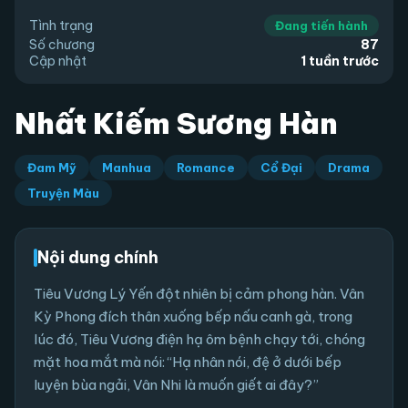
Tình trạng
Đang tiến hành
Số chương
87
Cập nhật
1 tuần trước
Nhất Kiếm Sương Hàn
Đam Mỹ
Manhua
Romance
Cổ Đại
Drama
Truyện Màu
Nội dung chính
Tiêu Vương Lý Yến đột nhiên bị cảm phong hàn. Vân
Kỳ Phong đích thân xuống bếp nấu canh gà, trong
lúc đó, Tiêu Vương điện hạ ôm bệnh chạy tới, chóng
mặt hoa mắt mà nói: “Hạ nhân nói, đệ ở dưới bếp
luyện bùa ngải, Vân Nhi là muốn giết ai đây?”