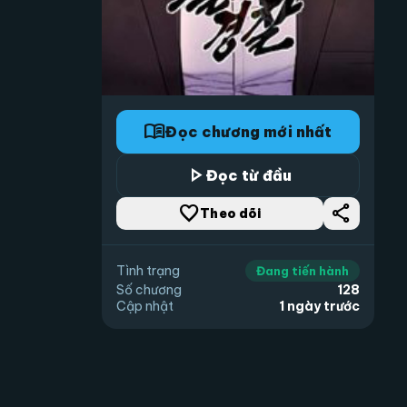
menu_book
Đọc chương mới nhất
play_arrow
Đọc từ đầu
favorite_border
share
Theo dõi
Tình trạng
Đang tiến hành
Số chương
128
Cập nhật
1 ngày trước