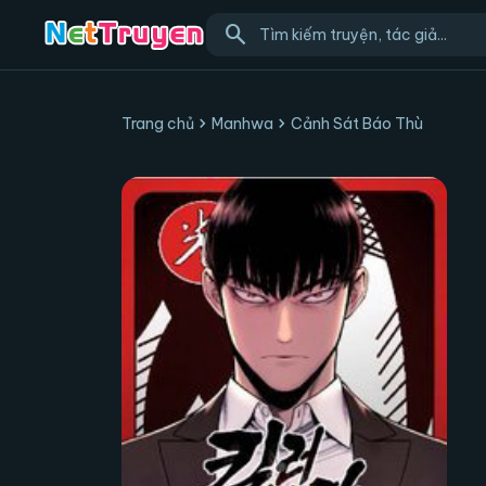
search
chevron_right
chevron_right
Trang chủ
Manhwa
Cảnh Sát Báo Thù