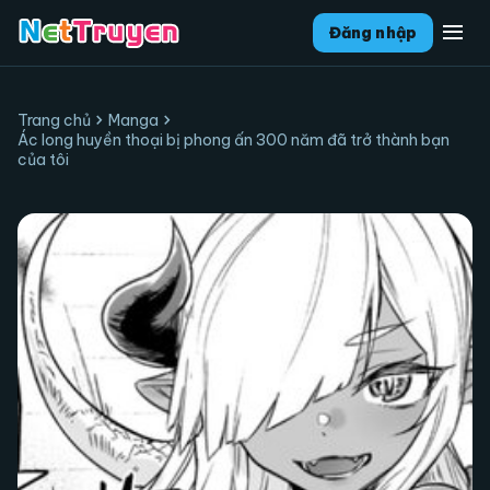
menu
Đăng nhập
chevron_right
chevron_right
Trang chủ
Manga
Ác long huyền thoại bị phong ấn 300 năm đã trở thành bạn
của tôi