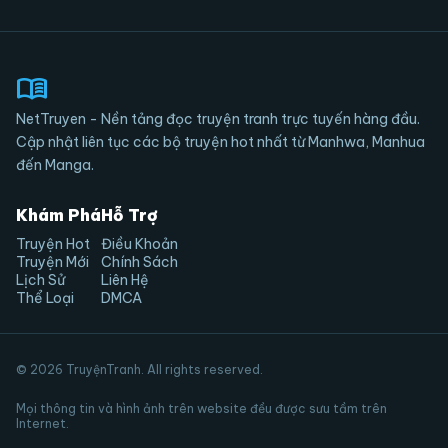
6
5
5 tháng trước
menu_book
4
5 tháng trước
NetTruyen - Nền tảng đọc truyện tranh trực tuyến hàng đầu.
Cập nhật liên tục các bộ truyện hot nhất từ Manhwa, Manhua
3
5 tháng trước
đến Manga.
2
5 tháng trước
Khám Phá
Hỗ Trợ
Truyện Hot
Điều Khoản
1
5 tháng trước
Truyện Mới
Chính Sách
Lịch Sử
Liên Hệ
Thể Loại
DMCA
© 2026 TruyệnTranh. All rights reserved.
Mọi thông tin và hình ảnh trên website đều được sưu tầm trên
Internet.